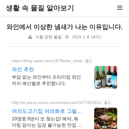
생활 속 물질 알아보기
와인에서 이상한 냄새가 나는 이유입니다.
2019. 1. 8. 18:51
식품 관련 물질
https://blog.naver.com/1879wine_shop
광고
와인 추천
부담 없는 와인부터 프리미엄 와인
까지 예산별로 추천합니다.
http://m.place.naver.com/restaurant/1477443314
광고
여의도고기집 여의화로 그릴링
서비스, 대나무숲 힐링
10명중 9명이 또 찾는집! 예약, 웨
이팅 없이는 입장 불가능한 맛집 회