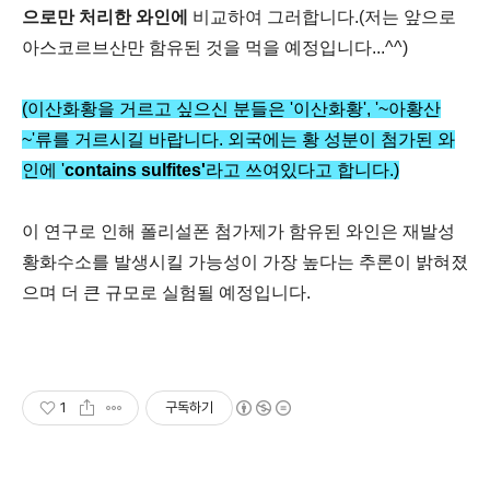
으로만 처리한 와인에
비교하여 그러합니다.(저는 앞으로
아스코르브산만 함유된 것을 먹을 예정입니다...^^)
(이산화황을 거르고 싶으신 분들은 '이산화황', '~아황산
~'류를 거르시길 바랍니다. 외국에는 황 성분이 첨가된 와
인에
'
contains
sulfites'
라고 쓰여있다고 합니다.)
이 연구로 인해 폴리설폰 첨가제가 함유된 와인은 재발성
황화수소를 발생시킬 가능성이 가장 높다는 추론이 밝혀졌
으며 더 큰 규모로 실험될 예정입니다.
1
구독하기